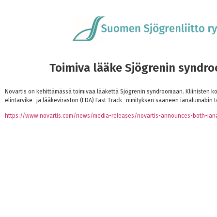
Toimiva lääke Sjögrenin syndr
Novartis on kehittämässä toimivaa lääkettä Sjögrenin syndroomaan. Kliinisten ko
elintarvike- ja lääkeviraston (FDA) Fast Track -nimityksen saaneen ianalumabin t
https://www.novartis.com/news/media-releases/novartis-announces-both-ianalu