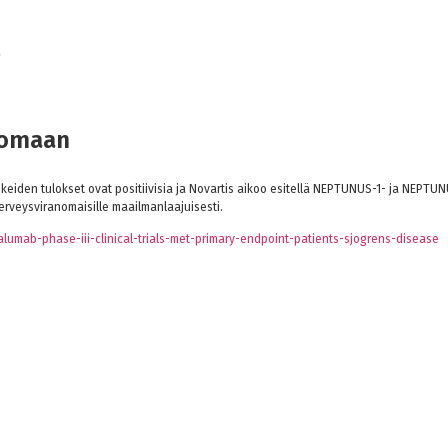
oomaan
keiden tulokset ovat positiivisia ja Novartis aikoo esitellä NEPTUNUS-1- ja NEPTUN
erveysviranomaisille maailmanlaajuisesti.
mab-phase-iii-clinical-trials-met-primary-endpoint-patients-sjogrens-disease