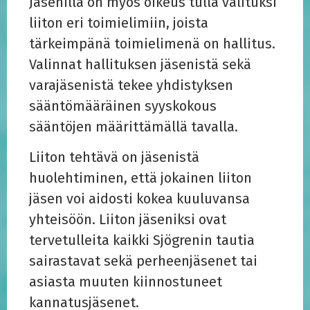
Jäsenillä on myös oikeus tulla valituksi
liiton eri toimielimiin, joista
tärkeimpänä toimielimenä on hallitus.
Valinnat hallituksen jäsenistä sekä
varajäsenistä tekee yhdistyksen
sääntömääräinen syyskokous
sääntöjen määrittämällä tavalla.
Liiton tehtävä on jäsenistä
huolehtiminen, että jokainen liiton
jäsen voi aidosti kokea kuuluvansa
yhteisöön. Liiton jäseniksi ovat
tervetulleita kaikki Sjögrenin tautia
sairastavat sekä perheenjäsenet tai
asiasta muuten kiinnostuneet
kannatusjäsenet.