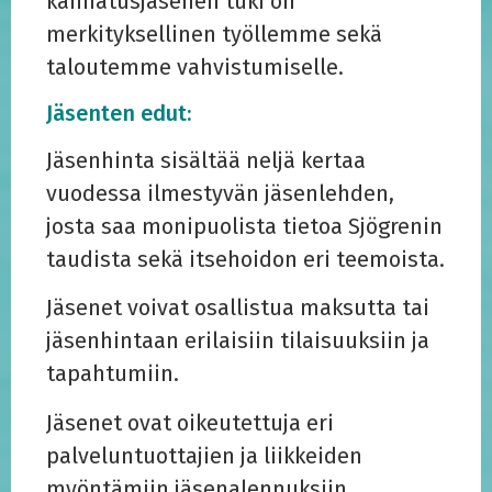
kannatusjäsenen tuki on
merkityksellinen työllemme sekä
taloutemme vahvistumiselle.
Jäsenten edut:
Jäsenhinta sisältää neljä kertaa
vuodessa ilmestyvän jäsenlehden,
josta saa monipuolista tietoa Sjögrenin
taudista sekä itsehoidon eri teemoista.
Jäsenet voivat osallistua maksutta tai
jäsenhintaan erilaisiin tilaisuuksiin ja
tapahtumiin.
Jäsenet ovat oikeutettuja eri
palveluntuottajien ja liikkeiden
myöntämiin jäsenalennuksiin.