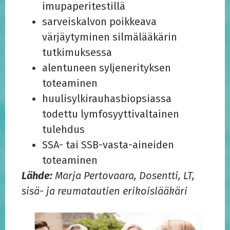
imupaperitestillä
sarveiskalvon poikkeava
värjäytyminen silmälääkärin
tutkimuksessa
alentuneen syljenerityksen
toteaminen
huulisylkirauhasbiopsiassa
todettu lymfosyyttivaltainen
tulehdus
SSA- tai SSB-vasta-aineiden
toteaminen
Lähde:
Marja Pertovaara, Dosentti, LT,
sisä- ja reumatautien erikoislääkäri