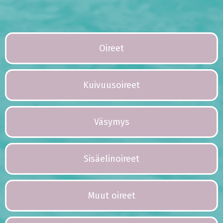
Oireet
Kuivuusoireet
Väsymys
Sisäelinoireet
Muut oireet