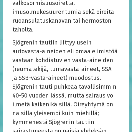
valkosormisuusoiretta,
imusolmukesuurentumia sekä oireita
ruoansulatuskanavan tai hermoston
taholta.
Sjögrenin tautiin liittyy usein
autovasta-aineiden eli omaa elimistöä
vastaan kohdistuvien vasta-aineiden
(reumatekijä, tumavasta-aineet, SSA-
ja SSB-vasta-aineet) muodostus.
Sjögrenin tauti puhkeaa tavallisimmin
40-50 vuoden iässä, mutta sairaus voi
ilmetä kaikenikäisillä. Oireyhtymä on
naisilla yleisempi kuin miehillä;
kymmenestä Sjögrenin tautiin
sairastuneesta on naisia yhdeksän.