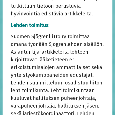
tutkittuun tietoon perustuvia
hyvinvointia edistäviä artikkeleita.
Lehden toimitus
Suomen Sjögrenliitto ry toimittaa
omana työnään Sjögrenlehden sisällön.
Asiantuntija-artikkeleita lehteen
kirjoittavat lääketieteen eri
erikoistumisalojen ammattilaiset sekä
yhteistyökumppaneiden edustajat.
Lehden suunnitteluun osallistuu liiton
lehtitoimikunta. Lehtitoimikuntaan
kuuluvat hallituksen puheenjohtaja,
varapuheenjohtaja, hallituksen jäsen,
sekä järjestökoordinaattori. Lehden