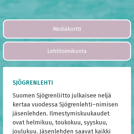
Mediakortti
Lehtitoimikunta
SJÖGRENLEHTI
Suomen Sjögrenliitto julkaisee neljä
kertaa vuodessa Sjögrenlehti–nimisen
jäsenlehden. Ilmestymiskuukaudet
ovat helmikuu, toukokuu, syyskuu,
joulukuu. Jäsenlehden saavat kaikki