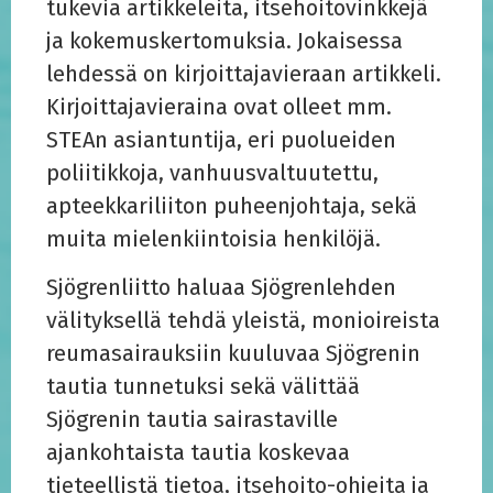
tukevia artikkeleita, itsehoitovinkkejä
ja kokemuskertomuksia. Jokaisessa
lehdessä on kirjoittajavieraan artikkeli.
Kirjoittajavieraina ovat olleet mm.
STEAn asiantuntija, eri puolueiden
poliitikkoja, vanhuusvaltuutettu,
apteekkariliiton puheenjohtaja, sekä
muita mielenkiintoisia henkilöjä.
Sjögrenliitto haluaa Sjögrenlehden
välityksellä tehdä yleistä, monioireista
reumasairauksiin kuuluvaa Sjögrenin
tautia tunnetuksi sekä välittää
Sjögrenin tautia sairastaville
ajankohtaista tautia koskevaa
tieteellistä tietoa, itsehoito-ohjeita ja