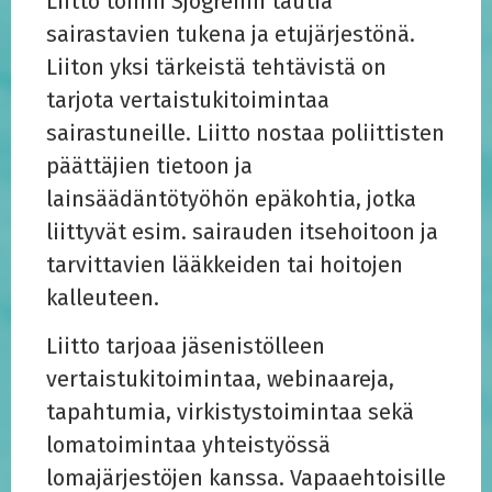
Liitto toimii Sjögrenin tautia
sairastavien tukena ja etujärjestönä.
Liiton yksi tärkeistä tehtävistä on
tarjota vertaistukitoimintaa
sairastuneille. Liitto nostaa poliittisten
päättäjien tietoon ja
lainsäädäntötyöhön epäkohtia, jotka
liittyvät esim. sairauden itsehoitoon ja
tarvittavien lääkkeiden tai hoitojen
kalleuteen.
Liitto tarjoaa jäsenistölleen
vertaistukitoimintaa, webinaareja,
tapahtumia, virkistystoimintaa sekä
lomatoimintaa yhteistyössä
lomajärjestöjen kanssa. Vapaaehtoisille